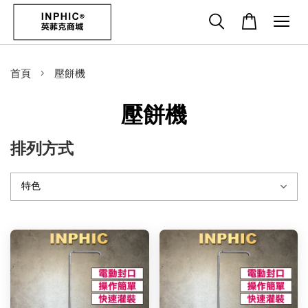
›
首頁
壓餅機
壓餅機
排列方式