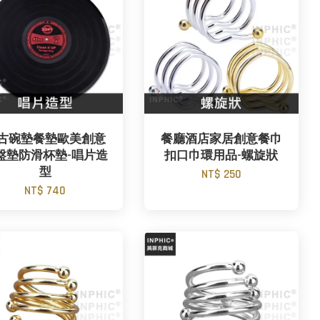
古碗墊餐墊歐美創意
餐廳酒店家居創意餐巾
盤墊防滑杯墊-唱片造
扣口巾環用品-螺旋狀
型
NT$ 250
NT$ 740