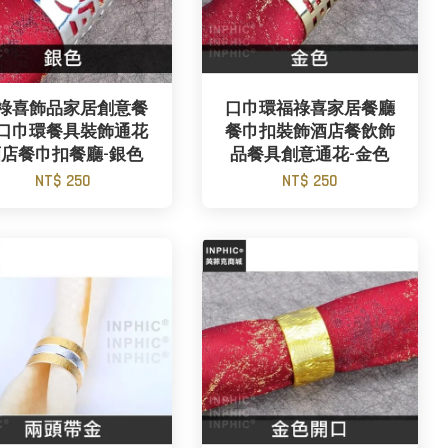
祿喜飾品家居創意餐
口巾環福祿喜家居餐廳
口巾環餐具裝飾通花
餐巾扣裝飾酒店餐飲飾
店餐巾扣餐廳-銀色
品餐具創意通花-金色
NT$ 250
NT$ 250