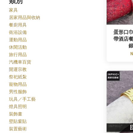
類別
家具
居家用品與收納
餐廚用具
蛋形口
衛浴設備
帶酒店
運動用品
休閒活動
N
旅行用品
汽機車百貨
開運宗教
祭祀紙紮
寵物用品
男性服飾
玩具／手工藝
燈具照明
裝飾畫
壁貼窗貼
裝置藝術