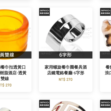
廳餐巾扣透黃口
家用螺旋餐巾圈餐具酒
餐
樹脂酒店-透黃
店鐵電鉻餐廳-6字形
浪
雙線
NT$ 270
T$ 270