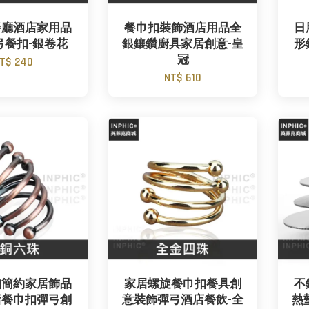
餐廳酒店家用品
餐巾扣裝飾酒店用品全
日
弓餐扣-銀卷花
銀鑲鑽廚具家居創意-皇
形
冠
T$ 240
NT$ 610
扣簡約家居飾品
家居螺旋餐巾扣餐具創
不
店餐巾扣彈弓創
意裝飾彈弓酒店餐飲-全
熱