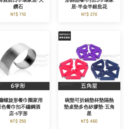
飾酒店口巾環家居-大
形飾品餐巾扣口巾環家
鑽石
居-半金半銀批花
NT$ 710
NT$ 270
廳螺旋形餐巾圈家用
碗墊可折鍋墊杯墊隔熱
原色餐巾扣不鏽鋼酒
墊桌墊多色矽膠墊-五角
店-6字形
星
NT$ 250
NT$ 460