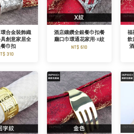
巾環合金裝飾織
酒店鑲鑽全銀餐巾扣餐
福
餐具創意家居全
廳口巾環通花家用-X紋
飲
銀餐巾扣
酒
NT$ 610
T$ 310