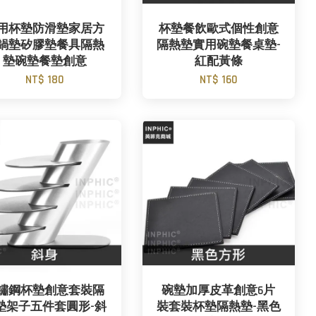
用杯墊防滑墊家居方
杯墊餐飲歐式個性創意
鍋墊矽膠墊餐具隔熱
隔熱墊實用碗墊餐桌墊-
墊碗墊餐墊創意
紅配黃條
NT$ 180
NT$ 160
鏽鋼杯墊創意套裝隔
碗墊加厚皮革創意6片
墊架子五件套圓形-斜
裝套裝杯墊隔熱墊-黑色