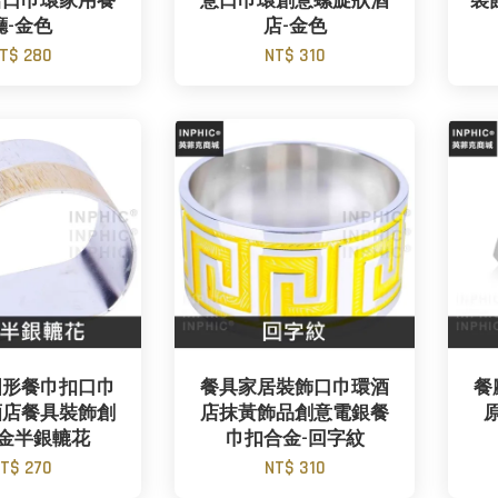
店口巾環家用餐
意口巾環創意螺旋狀酒
裝
廳-金色
店-金色
T$ 280
NT$ 310
圓形餐巾扣口巾
餐具家居裝飾口巾環酒
餐
酒店餐具裝飾創
店抹黃飾品創意電銀餐
半金半銀轆花
巾扣合金-回字紋
T$ 270
NT$ 310