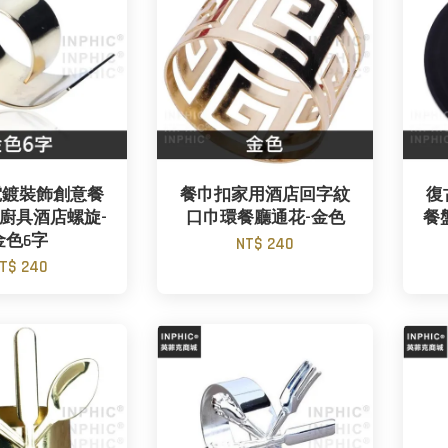
電鍍裝飾創意餐
餐巾扣家用酒店回字紋
復
廚具酒店螺旋-
口巾環餐廳通花-金色
餐
金色6字
NT$ 240
T$ 240