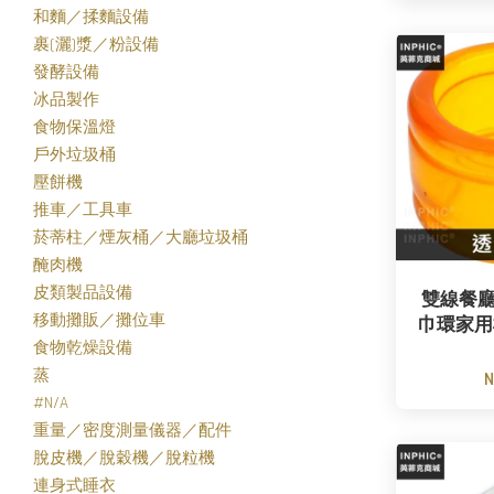
和麵／揉麵設備
裹(灑)漿／粉設備
發酵設備
冰品製作
食物保溫燈
戶外垃圾桶
壓餅機
推車／工具車
菸蒂柱／煙灰桶／大廳垃圾桶
醃肉機
皮類製品設備
雙線餐
移動攤販／攤位車
巾環家用
食物乾燥設備
蒸
N
#N/A
重量／密度測量儀器／配件
脫皮機／脫穀機／脫粒機
連身式睡衣