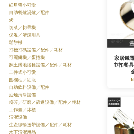
細肩帶小可愛
自助餐爐湯爐／配件
烤
切菜／切果機
保溫／清潔用具
鬆餅機
打標打碼設備／配件／耗材
可麗餅機／蛋捲機
家居鐵
翻土鑽地播種設備／配件／耗材
巾扣餐具
二件式小可愛
N
圍欄柱／紅龍
自助飲料設備／配件
油煙清淨設備
粉碎／研磨／篩選設備／配件／耗材
工作臺／冰櫃
清潔設備
生產線輸送帶設備／配件／耗材
水下清潔用品