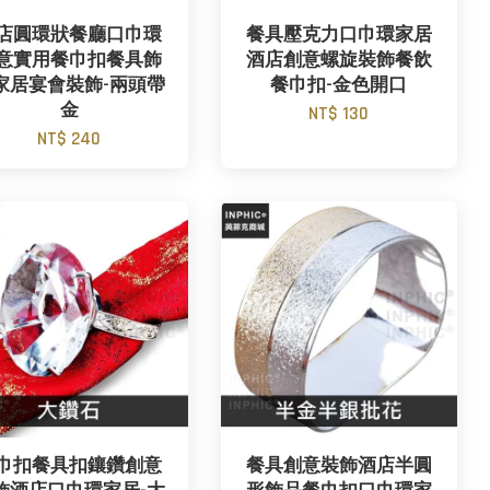
店圓環狀餐廳口巾環
餐具壓克力口巾環家居
意實用餐巾扣餐具飾
酒店創意螺旋裝飾餐飲
家居宴會裝飾-兩頭帶
餐巾扣-金色開口
金
NT$ 130
NT$ 240
巾扣餐具扣鑲鑽創意
餐具創意裝飾酒店半圓