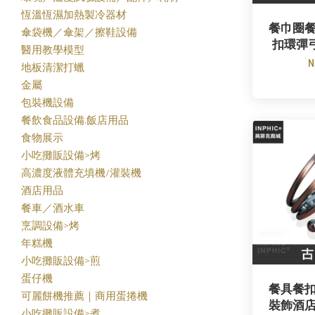
恆溫恆濕加熱製冷器材
餐巾圈
傘袋機／傘架／擦鞋設備
扣環彈
醫用教學模型
N
地板清潔打蠟
金屬
包裝機設備
餐飲食品設備.飯店用品
食物展示
小吃攤販設備>烤
高濃度液體充填機/灌裝機
酒店用品
餐車／酒水車
烹調設備>烤
年糕機
小吃攤販設備>煎
蛋仔機
餐具餐
可麗餅機推薦｜商用蛋捲機
裝飾酒
小吃攤販設備>煮