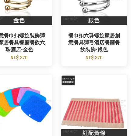
意餐巾扣螺旋裝飾彈
餐巾扣六珠螺旋家居創
家居餐具餐廳餐飲六
意餐具彈弓酒店餐廳餐
珠酒店-金色
飲裝飾-銀色
NT$ 270
NT$ 270