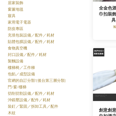
居家裝飾
全金色
窗簾地毯
巾扣裝
寢具
具
家用電子電器
N
防疫專區
充填包裝設備／配件／耗材
貼體包膜設備／配件／耗材
食物真空機
封口設備／配件／耗材
製麵設備
樓梯椅／工作梯
包餡／成型設備
官網的自訂分類1(後台第三層分類)
門/窗/樓梯
切削切割設備／配件／耗材
沖鍛壓設備／配件／耗材
裝釘／緊固／拆卸工具／配件
創意創
木紋