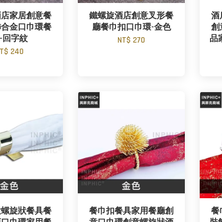
酒店家居創意餐
鐵螺旋酒店創意叉形餐
酒
飾合金口巾環餐
廳餐巾扣口巾環-金色
創
-回字紋
品
NT$ 270
T$ 240
意螺旋狀餐具餐
餐巾扣餐具家用餐廳創
餐