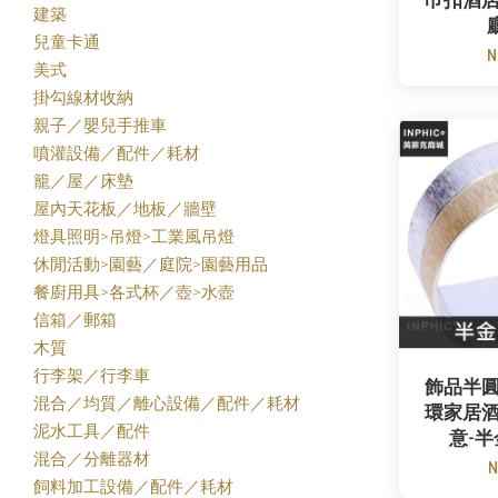
巾扣酒
建築
兒童卡通
N
美式
掛勾線材收納
親子／嬰兒手推車
噴灌設備／配件／耗材
籠／屋／床墊
屋內天花板／地板／牆壁
燈具照明>吊燈>工業風吊燈
休閒活動>園藝／庭院>園藝用品
餐廚用具>各式杯／壺>水壺
信箱／郵箱
木質
行李架／行李車
飾品半
混合／均質／離心設備／配件／耗材
環家居
泥水工具／配件
意-
混合／分離器材
N
飼料加工設備／配件／耗材