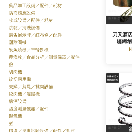
藥品加工設備／配件／耗材
防盜感應設備
收成設備／配件／耗材
烘乾／清洗設備
刀叉酒
廣告展示牌／紅布條／配件
鏽鋼創
甜甜圈機
N
鯛魚燒機／車輪餅機
農漁牧／食品分析／測量儀器／配件
煎
切肉機
絞切兩用機
去鱗／剪尾／挑肉設備
絞肉機／灌腸機
釀酒設備
溫度測量儀器／配件
製氧機
煮
環境／溫度試驗設備／配件／耗材