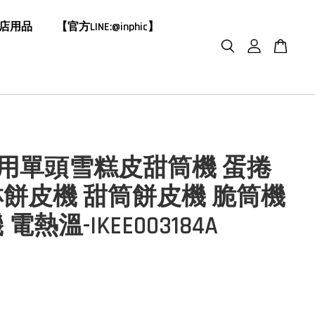
飯店用品
【官方LINE:@inphic】
V商用單頭雪糕皮甜筒機 蛋捲
餅皮機 甜筒餅皮機 脆筒機
電熱溫-IKEE003184A