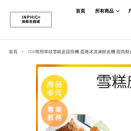
首頁
所有商品
›
首頁
110V商用單頭雪糕皮甜筒機 蛋捲冰淇淋餅皮機 甜筒餅皮機 