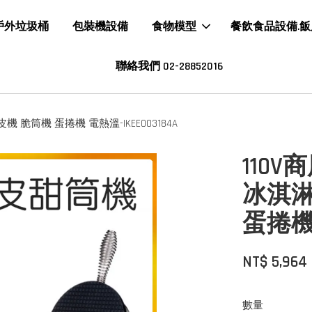
戶外垃圾桶
包裝機設備
食物模型
餐飲食品設備.
聯絡我們 02-28852016
脆筒機 蛋捲機 電熱溫-IKEE003184A
110
冰淇淋
蛋捲機 
NT$ 5,964
數量