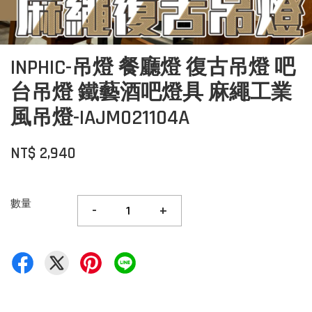
INPHIC-吊燈 餐廳燈 復古吊燈 吧
台吊燈 鐵藝酒吧燈具 麻繩工業
風吊燈-IAJM021104A
NT$ 2,940
數量
-
+