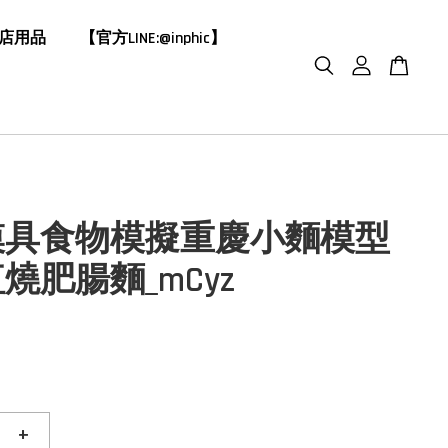
飯店用品
【官方LINE:@inphic】
模具食物模擬重慶小麵模型
燒肥腸麵_mCyz
+