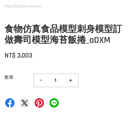
食物仿真食品模型刺身模型訂
做壽司模型海苔飯捲_aDXM
NT$ 3,003
數量
-
+