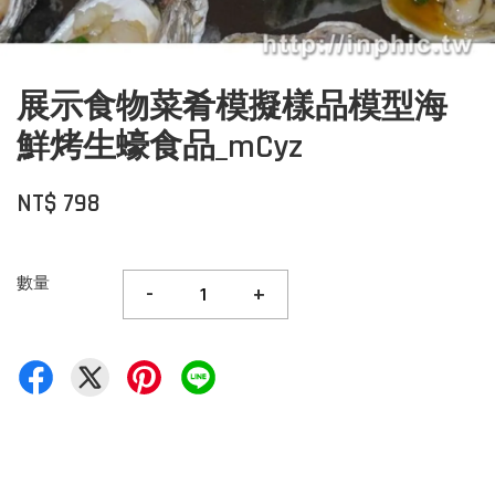
展示食物菜肴模擬樣品模型海
鮮烤生蠔食品_mCyz
NT$ 798
數量
-
+