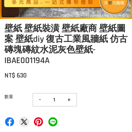
壁紙 壁紙裝潢 壁紙廠商 壁紙圖
案 壁紙diy 復古工業風牆紙 仿古
磚塊磚紋水泥灰色壁紙-
IBAE001194A
NT$ 630
數量
-
+