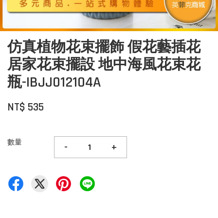
仿真植物花束擺飾 假花藝插花
居家花束擺設 地中海風花束花
瓶-IBJJ012104A
NT$ 535
數量
-
+