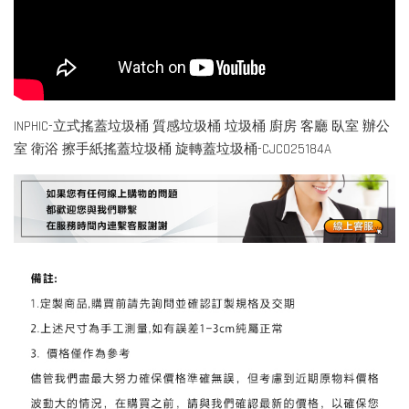
INPHIC-立式搖蓋垃圾桶 質感垃圾桶 垃圾桶 廚房 客廳 臥室 辦公
室 衛浴 擦手紙搖蓋垃圾桶 旋轉蓋垃圾桶-CJC025184A