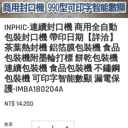
INPHIC-連續封口機 商用全自動
包裝封口機 帶印日期【詳洽】
茶葉熱封機 鋁箔膜包裝機 食品
包裝機附墨輪打標 餅乾包裝機
連續包裝機 食品包裝機 不鏽鋼
包裝機 可印字智能數顯 漏電保
護-IMBA180204A
NT$ 14,200
數量
-
+