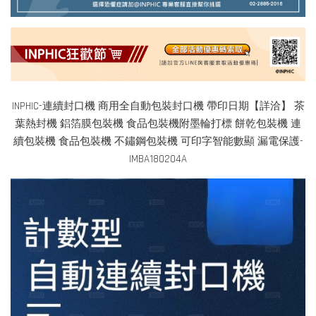
INPHIC-連續封口機 商用全自動包裝封口機 帶印日期【詳洽】 茶
葉熱封機 鋁箔膜包裝機 食品包裝機附墨輪打標 餅乾包裝機 連
續包裝機 食品包裝機 不鏽鋼包裝機 可印字智能數顯 漏電保護-
IMBA180204A