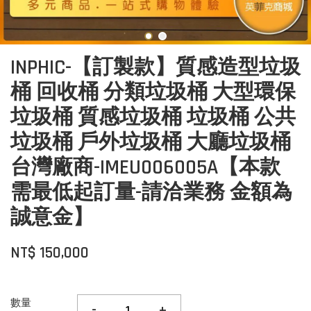
INPHIC-【訂製款】質感造型垃圾
桶 回收桶 分類垃圾桶 大型環保
垃圾桶 質感垃圾桶 垃圾桶 公共
垃圾桶 戶外垃圾桶 大廳垃圾桶
台灣廠商-IMEU006005A【本款
需最低起訂量-請洽業務 金額為
誠意金】
NT$ 150,000
數量
-
+