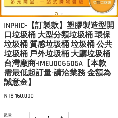
INPHIC-【訂製款】塑膠製造型開
口垃圾桶 大型分類垃圾桶 環保
垃圾桶 質感垃圾桶 垃圾桶 公共
垃圾桶 戶外垃圾桶 大廳垃圾桶
台灣廠商-IMEU006605A【本款
需最低起訂量-請洽業務 金額為
誠意金】
NT$ 160,000
數量
-
+