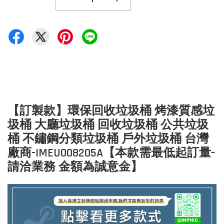
【訂製款】環保回收垃圾桶 烤漆質感垃
圾桶 大廳垃圾桶 回收垃圾桶 公共垃圾
桶 不鏽鋼分類垃圾桶 戶外垃圾桶 台灣
廠商-IMEU008205A【本款需最低起訂量-
請洽業務 金額為誠意金】