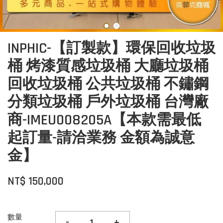
INPHIC-【訂製款】環保回收垃圾
桶 烤漆質感垃圾桶 大廳垃圾桶
回收垃圾桶 公共垃圾桶 不鏽鋼
分類垃圾桶 戶外垃圾桶 台灣廠
商-IMEU008205A【本款需最低
起訂量-請洽業務 金額為誠意
金】
NT$ 150,000
數量
-
+