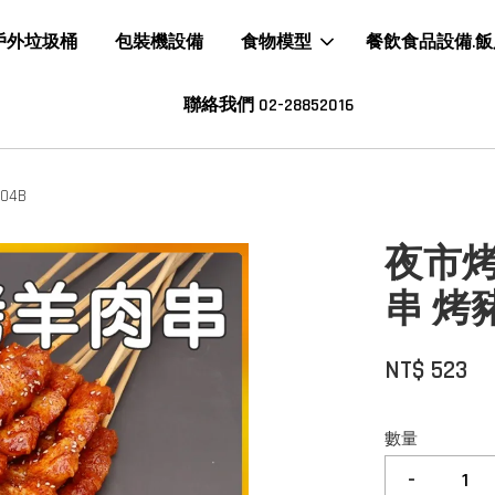
戶外垃圾桶
包裝機設備
食物模型
餐飲食品設備.
聯絡我們 02-28852016
04B
夜市烤
串 烤豬
NT$ 523
數量
-