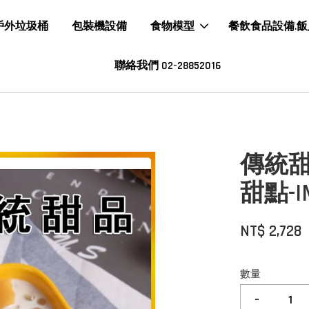
戶外垃圾桶
包裝機設備
食物模型
餐飲食品設備.
聯絡我們 02-28852016
傳統甜
甜點-IM
NT$ 2,728
數量
-