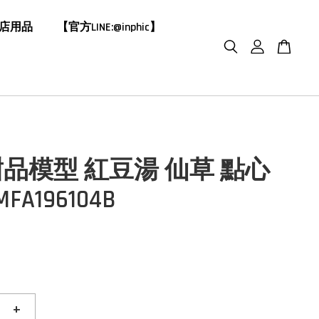
飯店用品
【官方LINE:@inphic】
品模型 紅豆湯 仙草 點心
FA196104B
+