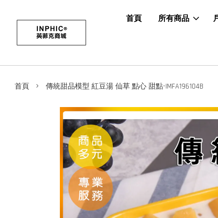
首頁
所有商品
›
首頁
傳統甜品模型 紅豆湯 仙草 點心 甜點-IMFA196104B