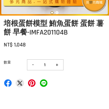
培根蛋餅模型 鮪魚蛋餅 蛋餅 薯
餅 早餐-IMFA201104B
NT$ 1,048
數量
-
+