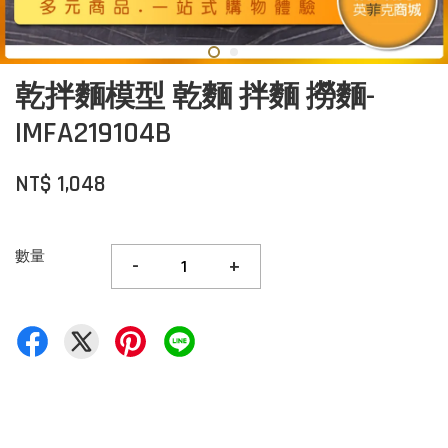
乾拌麵模型 乾麵 拌麵 撈麵-
IMFA219104B
NT$ 1,048
數量
-
+