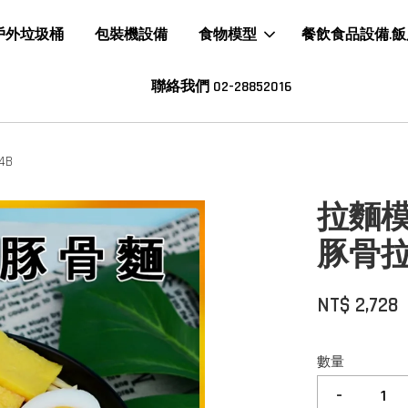
戶外垃圾桶
包裝機設備
食物模型
餐飲食品設備.
聯絡我們 02-28852016
4B
拉麵模
豚骨拉麵
NT$ 2,728
數量
-