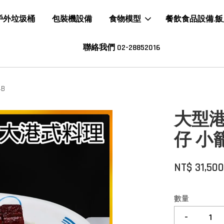
戶外垃圾桶
包裝機設備
食物模型
餐飲食品設備.
聯絡我們 02-28852016
B
大型港
仔 小籠包
NT$ 31,50
數量
-