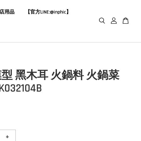
飯店用品
【官方LINE:@inphic】
型 黑木耳 火鍋料 火鍋菜
K032104B
+