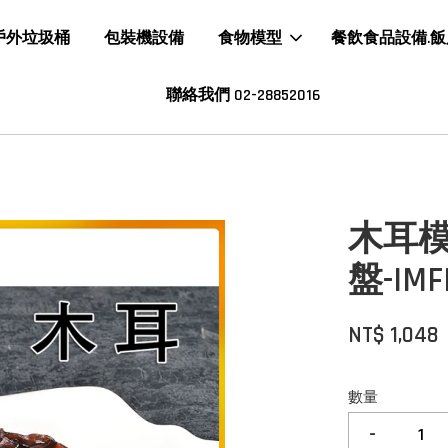
戶外垃圾桶
包裝機設備
食物模型
餐飲食品設備.
聯絡我們 02-28852016
木耳模
盤-IMF
NT$ 1,048
數量
-