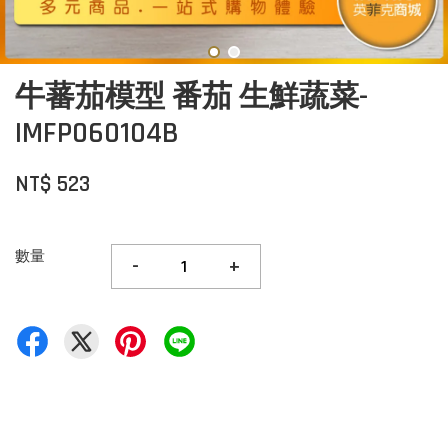
牛蕃茄模型 番茄 生鮮蔬菜-
IMFP060104B
NT$ 523
數量
-
+