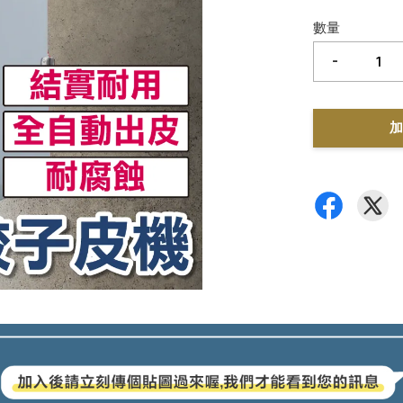
數量
-
加