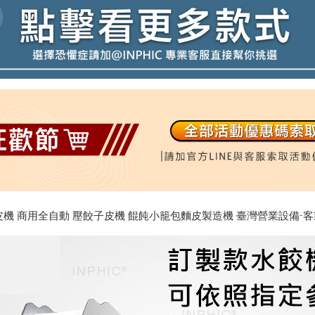
餃皮機 商用全自動 壓餃子皮機 餛飩小籠包麵皮製造機 臺灣營業設備-客製規格