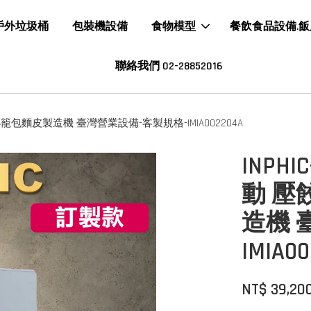
戶外垃圾桶
包裝機設備
食物模型
餐飲食品設備.
聯絡我們 02-28852016
籠包麵皮製造機 臺灣營業設備-客製規格-IMIA002204A
INP
動 壓
造機 
IMIA0
NT$ 39,20