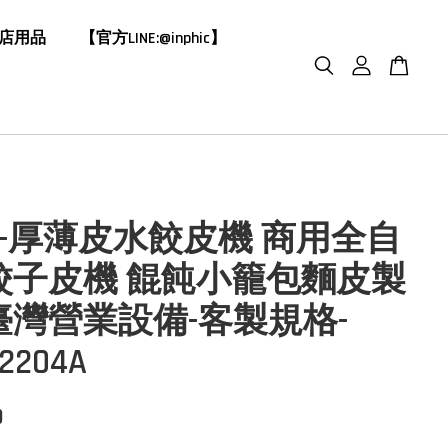
飯店用品
【官方LINE:@inphic】
HIC-厚薄皮水餃皮機 商用全自
餃子皮機 餛飩小籠包麵皮製
臺灣營業設備-客製規格-
02204A
0