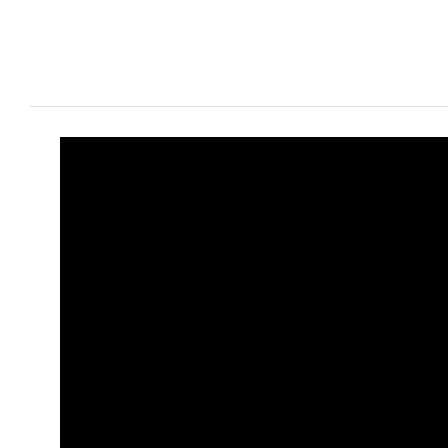
INPHIC-甜點泡芙餡料機 卡士達注入機 注餡機-IMIC00910BA
INPHIC-甜點泡芙餡料機 卡士達注入機 注餡機-IMIC