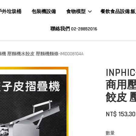
戶外垃圾桶
包裝機設備
食物模型
餐飲食品設備.
聯絡我們 02-28852016
 壓麵機水餃皮 壓麵機麵條-IMID008104A
INP
商用壓
餃皮 壓
NT$ 153,3
數量