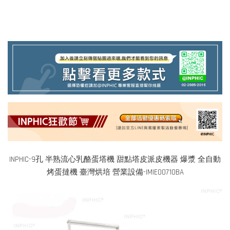
INPHIC-9孔 半熟流心乳酪蛋塔機 甜點塔皮派皮機器 爆漿 全自動
烤蛋撻機 臺灣烘培 營業設備-IMIE00710BA