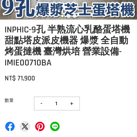
INPHIC-9孔 半熟流心乳酪蛋塔機
甜點塔皮派皮機器 爆漿 全自動
烤蛋撻機 臺灣烘培 營業設備-
IMIE00710BA
NT$ 71,900
數量
-
+