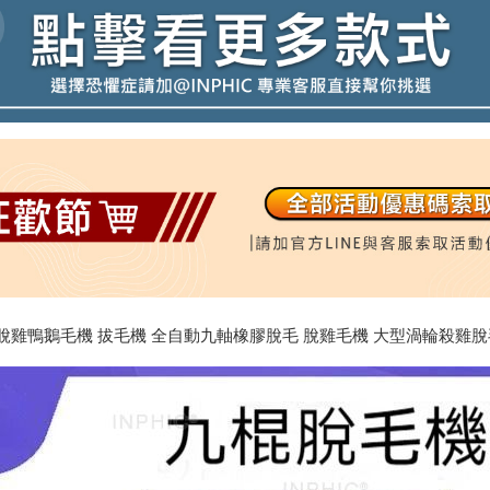
機 脫雞鴨鵝毛機 拔毛機 全自動九軸橡膠脫毛 脫雞毛機 大型渦輪殺雞脫毛設備