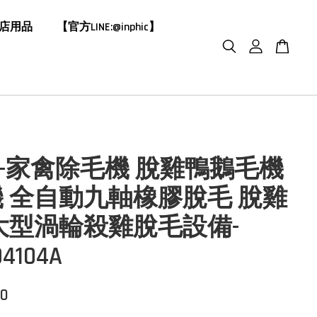
飯店用品
【官方LINE:@inphic】
HIC-家禽除毛機 脫雞鴨鵝毛機
 全自動九軸橡膠脫毛 脫雞
大型渦輪殺雞脫毛設備-
04104A
00