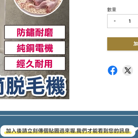
數量
-
加