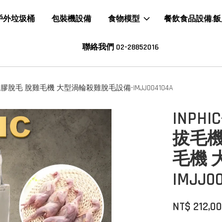
戶外垃圾桶
包裝機設備
食物模型
餐飲食品設備.
聯絡我們 02-28852016
膠脫毛 脫雞毛機 大型渦輪殺雞脫毛設備-IMJJ004104A
INP
拔毛機
毛機 
IMJJ0
NT$ 212,0