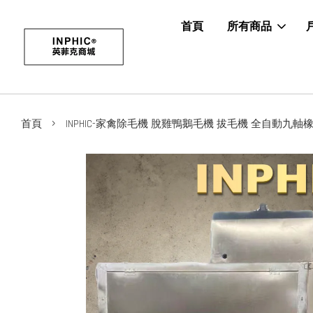
首頁
所有商品
›
首頁
INPHIC-家禽除毛機 脫雞鴨鵝毛機 拔毛機 全自動九軸橡