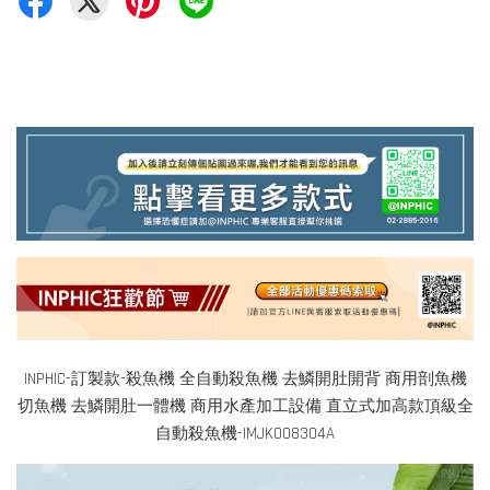
INPHIC-訂製款-殺魚機 全自動殺魚機 去鱗開肚開背 商用剖魚機
切魚機 去鱗開肚一體機 商用水產加工設備 直立式加高款頂級全
自動殺魚機-IMJK008304A