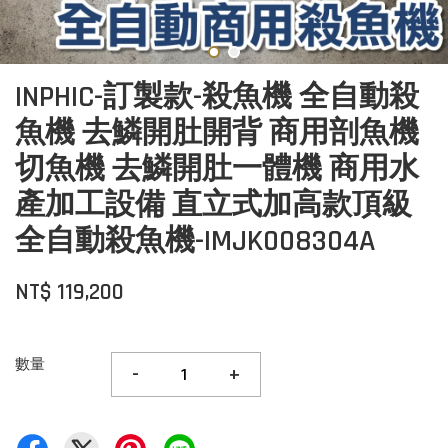
INPHIC-訂製款-殺魚機 全自動殺
魚機 去鱗開肚開背 商用剖魚機
切魚機 去鱗開肚一體機 商用水
產加工設備 直立式加高款頂級
全自動殺魚機-IMJK008304A
NT$ 119,200
數量
-
+