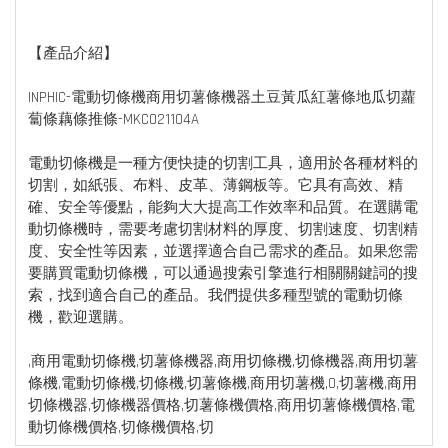
【產品介紹】
INPHIC-電動切條機商用切薯條機器土豆黃瓜紅薯條地瓜切蘿
蔔條藕條推條-MKC021104A
電動切條機是一種方便快捷的切割工具，適用於各種材料的
切割，如紙張、布料、皮革、薄鋼板等。它具有高效、精
確、安全等優點，能夠大大提高工作效率和品質。在選購電
動切條機時，需要考慮切割材料的厚度、切割速度、切割精
度、安全性等因素，並選擇適合自己需求的產品。如果您需
要購買電動切條機，可以通過搜索引擎進行相關關鍵詞的搜
索，找到適合自己的產品。我們提供多種型號的電動切條
機，歡迎選購。
,商用電動切條機,切薯條機器,商用切條機,切條機器,商用切薯
條機,電動切條機,切條機,切薯條機,商用切薯機,0,切薯機,商用
切條機器,切條機器價格,切薯條機價格,商用切薯條機價格,電
動切條機價格,切條機價格,切