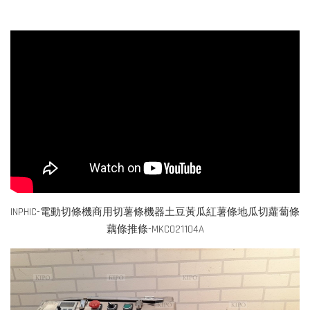
INPHIC-電動切條機商用切薯條機器土豆黃瓜紅薯條地瓜切蘿蔔條
藕條推條-MKC021104A