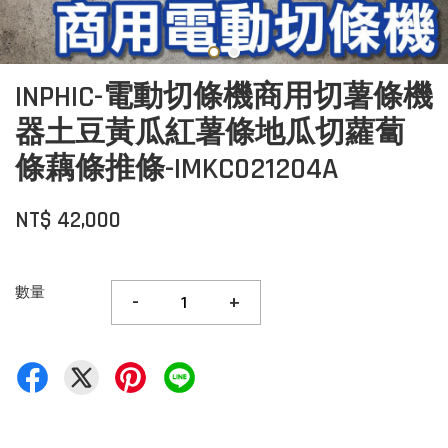
INPHIC-電動切條機商用切薯條機
器土豆黃瓜紅薯條地瓜切蘿蔔
條藕條推條-IMKC021204A
NT$ 42,000
數量
-
+