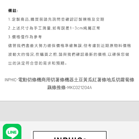
INPHIC-電動切條機商用切薯條機器土豆黃瓜紅薯條地瓜切蘿蔔條
藕條推條-MKC021204A