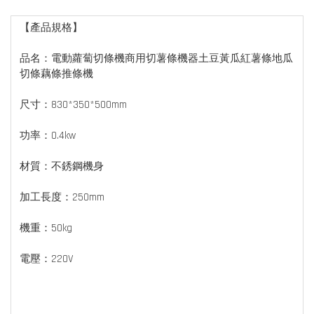
【產品規格】
品名：電動蘿蔔切條機商用切薯條機器土豆黃瓜紅薯條地瓜
切條藕條推條機
尺寸：830*350*500mm
功率：0.4kw
材質：不銹鋼機身
加工長度：250mm
機重：50kg
電壓：220V