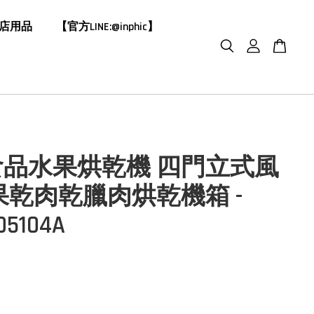
飯店用品
【官方LINE:@inphic】
食品水果烘乾機 四門立式風
果乾肉乾臘肉烘乾機箱 -
05104A
3