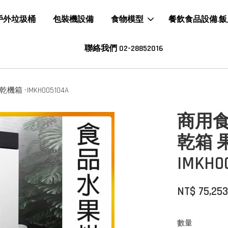
戶外垃圾桶
包裝機設備
食物模型
餐飲食品設備.
聯絡我們 02-28852016
-IMKH005104A
商用
乾箱 
IMKH0
NT$ 75,25
數量