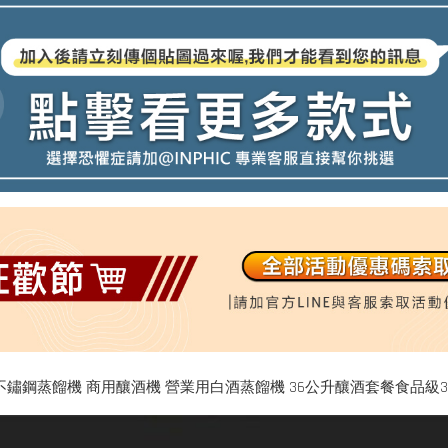
備 不鏽鋼蒸餾機 商用釀酒機 營業用白酒蒸餾機 36公升釀酒套餐食品級304不銹