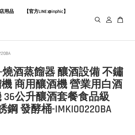
飯店用品
【官方LINE:@inphic】
20BA
HIC-燒酒蒸餾器 釀酒設備 不鏽
機 商用釀酒機 營業用白酒
 36公升釀酒套餐食品級
銹鋼 發酵桶-IMKI00220BA