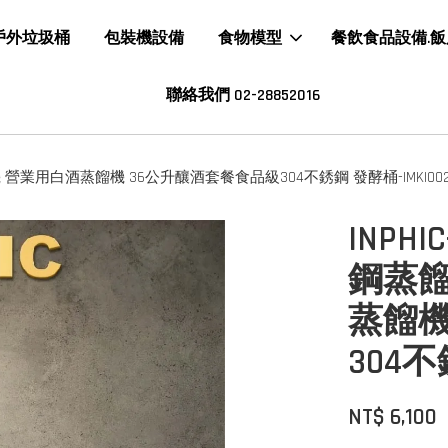
戶外垃圾桶
包裝機設備
食物模型
餐飲食品設備.
聯絡我們 02-28852016
 營業用白酒蒸餾機 36公升釀酒套餐食品級304不銹鋼 發酵桶-IMKI002
INP
鋼蒸餾
蒸餾機
304不
NT$ 6,100