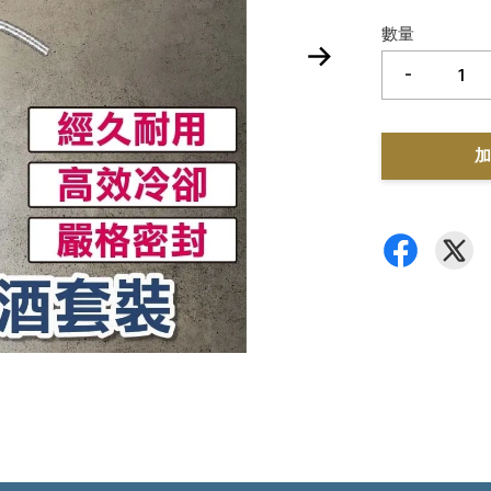
數量
-
加