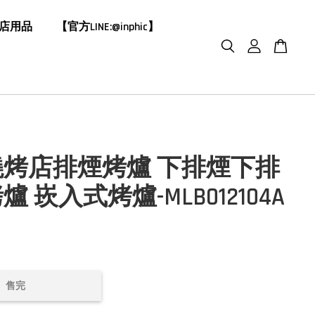
飯店用品
【官方LINE:@inphic】
燒烤店排煙烤爐 下排煙下排
 崁入式烤爐-MLB012104A
售完