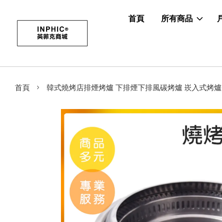
首頁
所有商品
›
首頁
韓式燒烤店排煙烤爐 下排煙下排風碳烤爐 崁入式烤爐-MLB