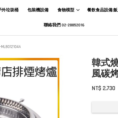
戶外垃圾桶
包裝機設備
食物模型
餐飲食品設備.
聯絡我們 02-28852016
012104A
韓式
風碳烤爐
NT$ 2,730