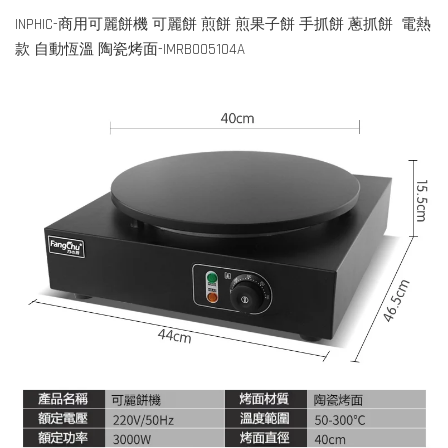
INPHIC-商用可麗餅機 可麗餅 煎餅 煎果子餅 手抓餅 蔥抓餅 電熱
款 自動恆溫 陶瓷烤面-IMRB005104A