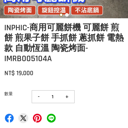
INPHIC-商用可麗餅機 可麗餅 煎
餅 煎果子餅 手抓餅 蔥抓餅 電熱
款 自動恆溫 陶瓷烤面-
IMRB005104A
NT$ 19,000
數量
-
+