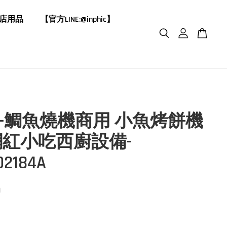
飯店用品
【官方LINE:@inphic】
HIC-鯛魚燒機商用 小魚烤餅機
紅小吃西廚設備-
02184A
0