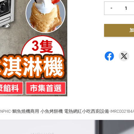
-
加
INPHIC-鯛魚燒機商用 小魚烤餅機 電熱網紅小吃西廚設備-IMRC002184