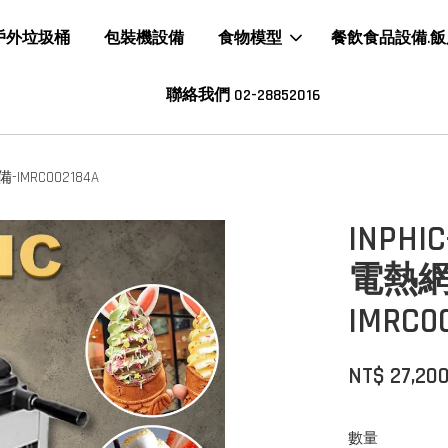
戶外垃圾桶
包裝機設備
食物模型
餐飲食品設備.
聯絡我們 02-28852016
MRC002184A
INP
電熱網
IMRC0
NT$ 27,20
數量