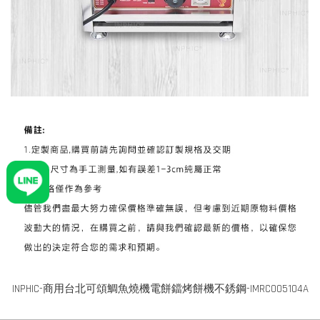
INPHIC-商用台北可頌鯛魚燒機電餅鐺烤餅機不銹鋼-IMRC005104A