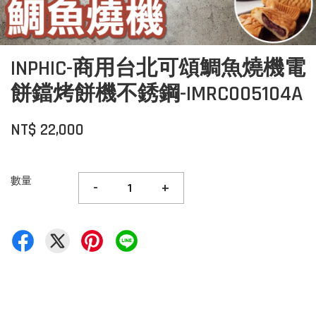
INPHIC-商用台北可頌鯛魚燒機電
餅鐺烤餅機不銹鋼-IMRC005104A
NT$ 22,000
數量
-
+