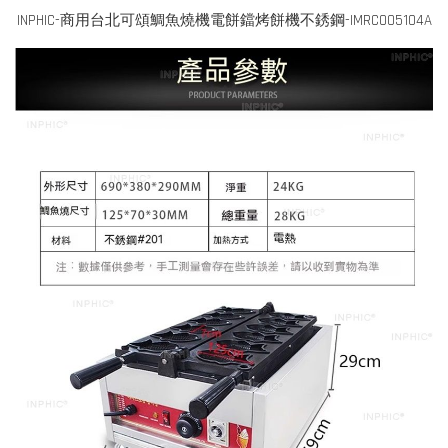
INPHIC-商用台北可頌鯛魚燒機電餅鐺烤餅機不銹鋼-IMRC005104A