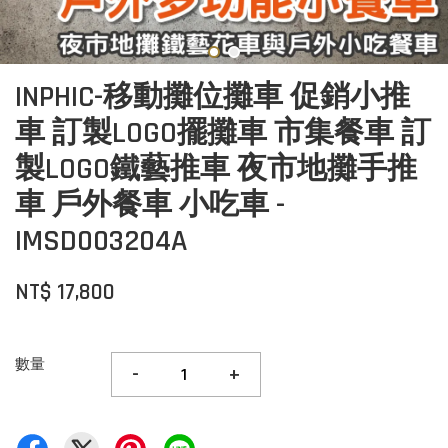
INPHIC-移動攤位攤車 促銷小推
車 訂製LOGO擺攤車 市集餐車 訂
製LOGO鐵藝推車 夜市地攤手推
車 戶外餐車 小吃車 -
IMSD003204A
NT$ 17,800
數量
-
+