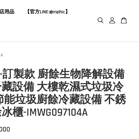
飯店用品
【官方LINE:@inphic】
A
HIC-訂製款 廚餘生物降解設備
冷藏設備 大樓乾濕式垃圾冷
節能垃圾廚餘冷藏設備 不銹
櫃-IMWG097104A
,000