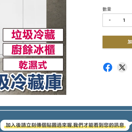
數量
-
加