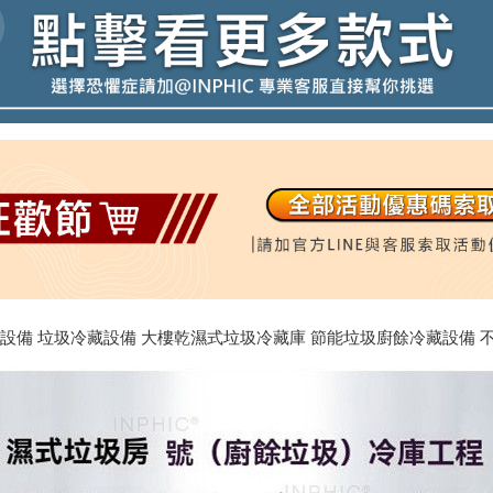
降解設備 垃圾冷藏設備 大樓乾濕式垃圾冷藏庫 節能垃圾廚餘冷藏設備 不銹鋼