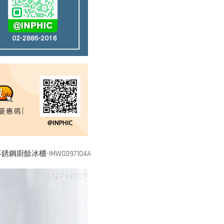
廚餘冰櫃-IMWG097104A