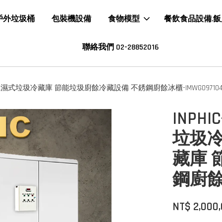
戶外垃圾桶
包裝機設備
食物模型
餐飲食品設備.
聯絡我們 02-28852016
乾濕式垃圾冷藏庫 節能垃圾廚餘冷藏設備 不銹鋼廚餘冰櫃-IMWG097104
INP
垃圾
藏庫 
鋼廚餘冰
NT$ 2,000