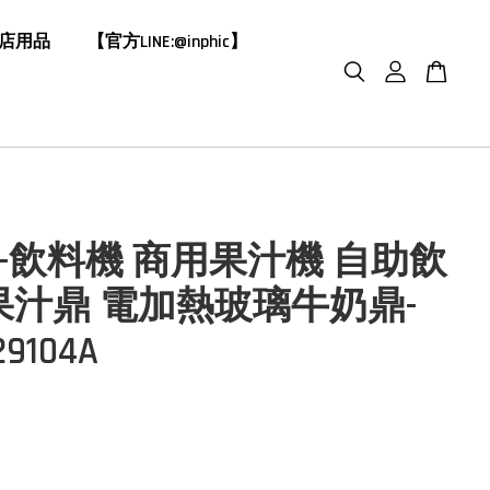
飯店用品
【官方LINE:@inphic】
HIC-飲料機 商用果汁機 自助飲
果汁鼎 電加熱玻璃牛奶鼎-
29104A