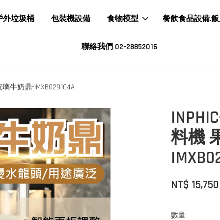
戶外垃圾桶
包裝機設備
食物模型
餐飲食品設備.
聯絡我們 02-28852016
牛奶鼎-IMXB029104A
INP
料機 
IMXB0
NT$ 15,750
數量