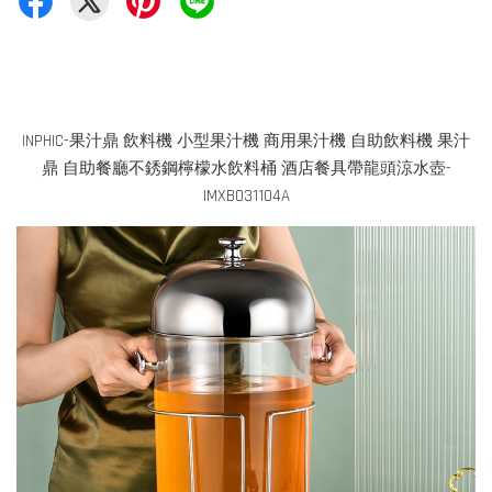
INPHIC-果汁鼎 飲料機 小型果汁機 商用果汁機 自助飲料機 果汁
鼎 自助餐廳不銹鋼檸檬水飲料桶 酒店餐具帶龍頭涼水壺-
IMXB031104A