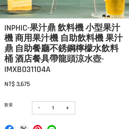
INPHIC-果汁鼎 飲料機 小型果汁
機 商用果汁機 自助飲料機 果汁
鼎 自助餐廳不銹鋼檸檬水飲料
桶 酒店餐具帶龍頭涼水壺-
IMXB031104A
NT$ 3,675
數量
-
+