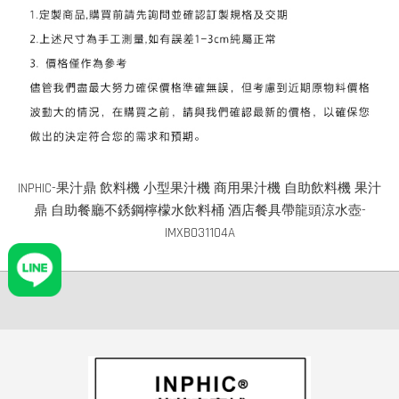
INPHIC-果汁鼎 飲料機 小型果汁機 商用果汁機 自助飲料機 果汁
鼎 自助餐廳不銹鋼檸檬水飲料桶 酒店餐具帶龍頭涼水壺-
IMXB031104A