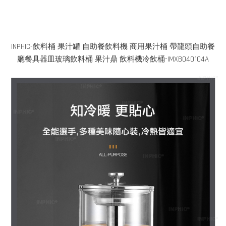
INPHIC-飲料桶 果汁罐 自助餐飲料機 商用果汁桶 帶龍頭自助餐
廳餐具器皿玻璃飲料桶 果汁鼎 飲料機冷飲桶-IMXB040104A