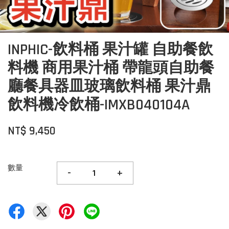
INPHIC-飲料桶 果汁罐 自助餐飲
料機 商用果汁桶 帶龍頭自助餐
廳餐具器皿玻璃飲料桶 果汁鼎
飲料機冷飲桶-IMXB040104A
NT$ 9,450
數量
-
+