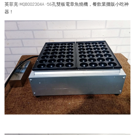
英菲克-MQB002304A -56孔雙板電章魚燒機，餐飲業攤販小吃神
器！