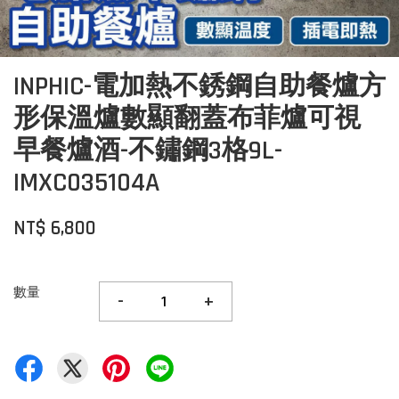
INPHIC-電加熱不銹鋼自助餐爐方
形保溫爐數顯翻蓋布菲爐可視
早餐爐酒-不鏽鋼3格9L-
IMXC035104A
NT$ 6,800
數量
-
+