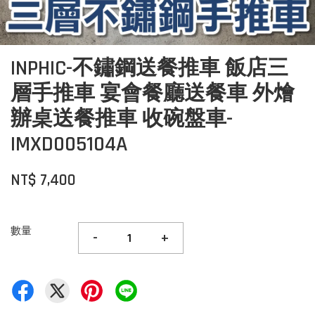
INPHIC-不鏽鋼送餐推車 飯店三
層手推車 宴會餐廳送餐車 外燴
辦桌送餐推車 收碗盤車-
IMXD005104A
NT$ 7,400
數量
-
+