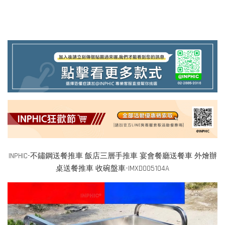
INPHIC-不鏽鋼送餐推車 飯店三層手推車 宴會餐廳送餐車 外燴辦
桌送餐推車 收碗盤車-IMXD005104A