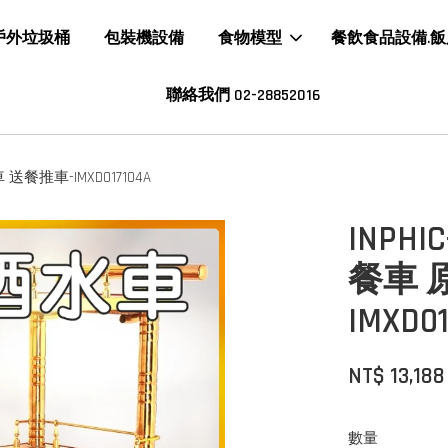
戶外垃圾桶
包裝機設備
食物模型
餐飲食品設備.
聯絡我們 02-28852016
餐推車-IMXD017104A
INP
餐車 
IMXD01
NT$ 13,188
數量