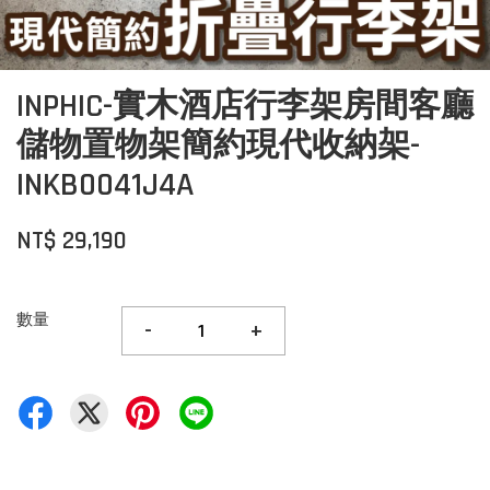
INPHIC-實木酒店行李架房間客廳
儲物置物架簡約現代收納架-
INKB0041J4A
NT$ 29,190
數量
-
+