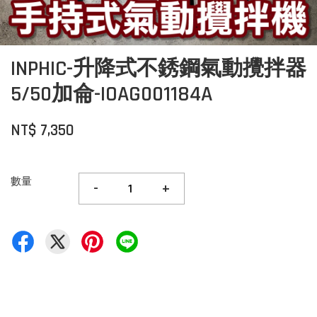
INPHIC-升降式不銹鋼氣動攪拌器
5/50加侖-IOAG001184A
NT$ 7,350
數量
-
+