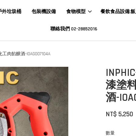
戶外垃圾桶
包裝機設備
食物模型
餐飲食品設備.
聯絡我們 02-28852016
餡醸酒-IOAG007104A
INP
漆塗
酒-IOA
NT$ 5,250
數量