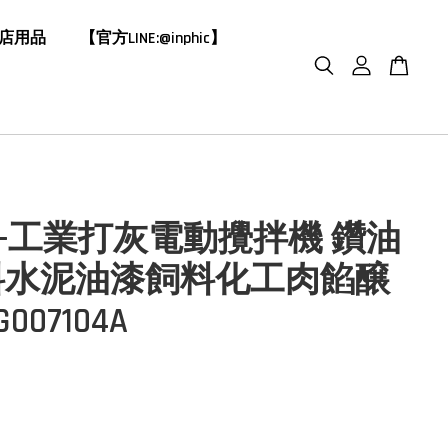
飯店用品
【官方LINE:@inphic】
HIC-工業打灰電動攪拌機 鑽油
料水泥油漆飼料化工肉餡醸
G007104A