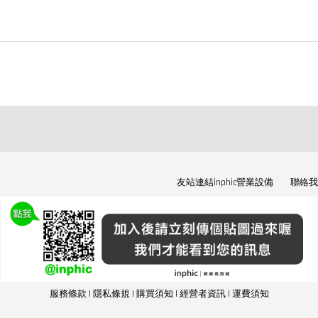
友站連結inphic營業設備
聯絡我
服務條款
|
隱私條規
|
購買須知
|
經營者資訊
|
運費須知