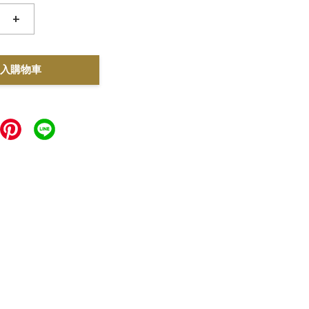
+
入購物車
力。選擇一台合適的攪拌機不僅能提高工作效率，更有助