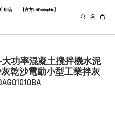
飯店用品
【官方LINE:@inphic】
HIC-大功率混凝土攪拌機水泥
沙灰乾沙電動小型工業拌灰
AG01010BA