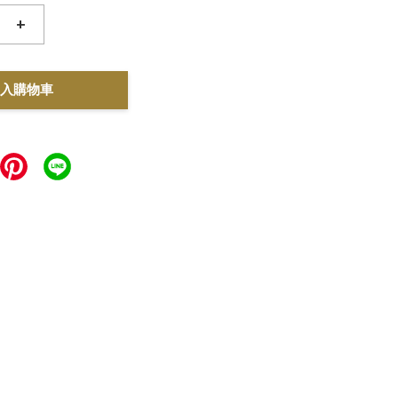
+
入購物車
力。選擇一台合適的攪拌機不僅能提高工作效率，更有助