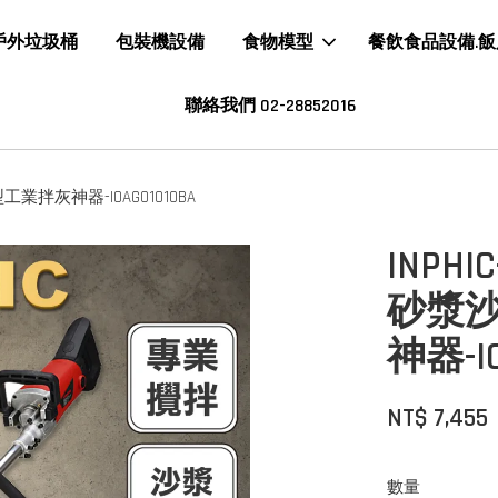
戶外垃圾桶
包裝機設備
食物模型
餐飲食品設備.
聯絡我們 02-28852016
拌灰神器-IOAG01010BA
INP
砂漿
神器-IO
NT$ 7,455
數量