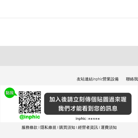
友站連結inphic營業設備
聯絡我
服務條款
|
隱私條規
|
購買須知
|
經營者資訊
|
運費須知