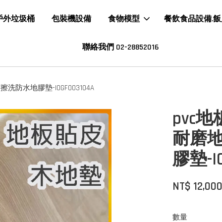
戶外垃圾桶
包裝機設備
食物模型
餐飲食品設備.
聯絡我們 02-28852016
防水地膠墊-IOGF003104A
pvc
耐磨地
膠墊-IO
NT$ 12,00
數量