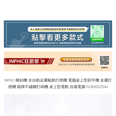
INPHIC-雕刻機 全自動金屬氣動打標機 電腦桌上型刻字機 金屬打
標機 銘牌不鏽鋼打碼機 桌上型電動 自備電腦-IVUB005204A