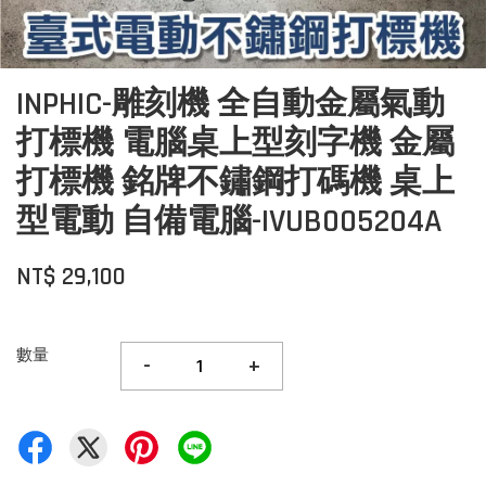
INPHIC-雕刻機 全自動金屬氣動
打標機 電腦桌上型刻字機 金屬
打標機 銘牌不鏽鋼打碼機 桌上
型電動 自備電腦-IVUB005204A
NT$ 29,100
數量
-
+