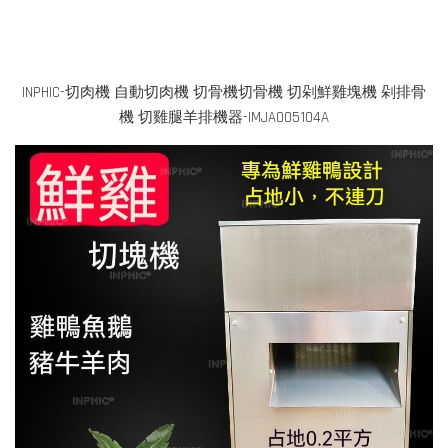
INPHIC-切肉機 自動切肉機 切骨機切骨機 切剁鮮雞塊機 剁排骨
機 切雞腿羊排機器-IMJA005104A